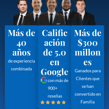
Más de
Calific
Más de
40
ación
$300
años
de 5.0
millon
en
es
de experiencia
Google
combinada
Ganados para
Clientes que
con más de
se han
900+
convertido en
reseñas
Familia