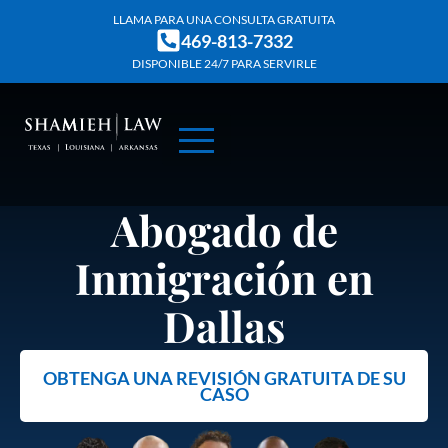
Skip
LLAMA PARA UNA CONSULTA GRATUITA
469-813-7332
to
DISPONIBLE 24/7 PARA SERVIRLE
content
SOBRE NOSOTROS
ÁREAS DE PRÁCTICA
RESULTADOS DE CASO
Abogado de
Inmigración en
Dallas
OBTENGA UNA REVISIÓN GRATUITA DE SU
CASO