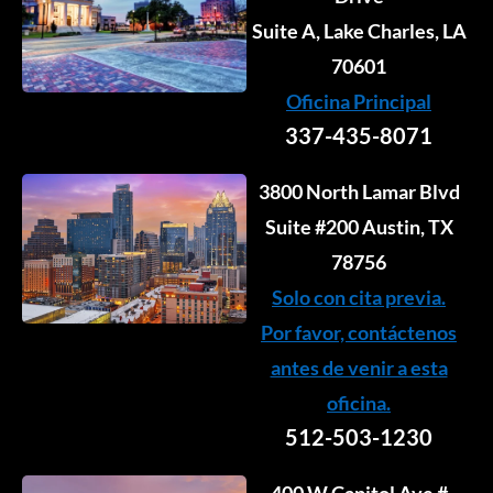
Suite A, Lake Charles, LA
70601
Oficina Principal
337-435-8071
3800 North Lamar Blvd
Suite #200 Austin, TX
78756
Solo con cita previa.
Por favor, contáctenos
antes de venir a esta
oficina.
512-503-1230