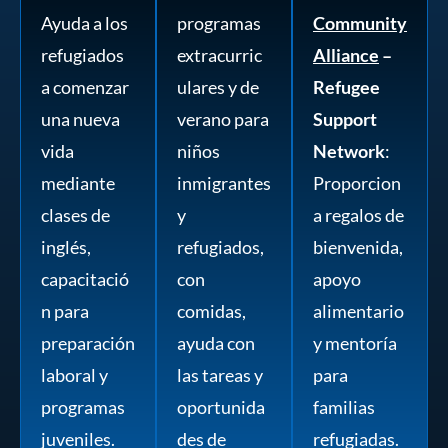
Ayuda a los
programas
Community
refugiados
extracurric
Alliance
–
a comenzar
ulares y de
Refugee
una nueva
verano para
Support
vida
niños
Network
:
mediante
inmigrantes
Proporcion
clases de
y
a regalos de
inglés,
refugiados,
bienvenida,
capacitació
con
apoyo
n para
comidas,
alimentario
preparación
ayuda con
y mentoría
laboral y
las tareas y
para
programas
oportunida
familias
juveniles.
des de
refugiadas.