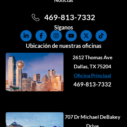
Noticias
469-813-7332
Síganos
L
F
I
Y
X
T
i
a
n
o
-
i
n
c
s
u
t
k
Ubicación de nuestras oficinas
k
e
t
t
w
t
e
b
a
u
i
o
2612 Thomas Ave
d
o
g
b
t
k
i
o
r
e
Dallas, TX 75204
t
n
k
a
e
Oficina Principal
-
-
m
r
i
f
469-813-7332
n
707 Dr Michael DeBakey
Drive