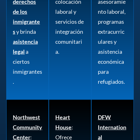
derechos
colocación
asesoramie
de los
laboral y
nto laboral,
inmigrante
servicios de
programas
s
y brinda
integración
extracurric
asistencia
comunitari
ulares y
legal
a
a.
asistencia
ciertos
económica
inmigrantes
para
.
refugiados.
Northwest
Heart
DFW
Community
House
:
Internation
Center
:
Ofrece
al