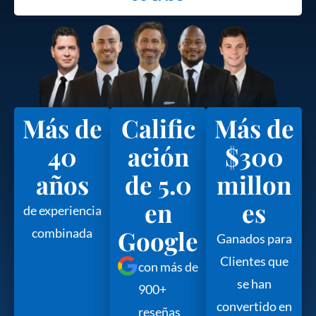
Más de
Calific
Más de
40
ación
$300
años
de 5.0
millon
en
es
de experiencia
Google
combinada
Ganados para
Clientes que
con más de
se han
900+
convertido en
reseñas