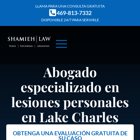
Skip
LLAMA PARA UNA CONSULTA GRATUITA
469-813-7332
to
DISPONIBLE 24/7 PARA SERVIRLE
content
SOBRE NOSOTROS
ÁREAS DE PRÁCTICA
RESULTADOS DE CASO
Abogado
especializado en
lesiones personales
en Lake Charles
OBTENGA UNA EVALUACIÓN GRATUITA DE
SU CASO