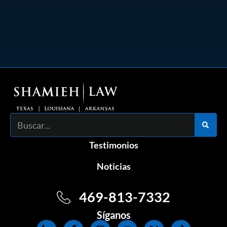
Buscar
Testimonios
Noticias
469-813-7332
Síganos
L
F
I
Y
X
T