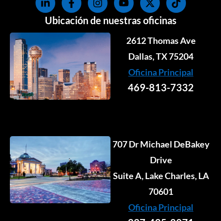
i
a
n
o
-
i
n
c
s
u
t
k
Ubicación de nuestras oficinas
k
e
t
t
w
t
e
b
a
u
i
o
2612 Thomas Ave
d
o
g
b
t
k
i
o
r
e
Dallas, TX 75204
t
n
k
a
e
Oficina Principal
-
-
m
r
i
f
469-813-7332
n
707 Dr Michael DeBakey
Drive
Suite A, Lake Charles, LA
70601
Oficina Principal