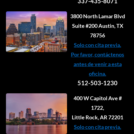
337-435-8071
3800 North Lamar Blvd
Suite #200 Austin, TX
78756
Solo con cita previa.
Por favor, contáctenos
antes de venir a esta
oficina.
512-503-1230
400 W Capitol Ave #
1722,
Little Rock, AR 72201
Solo con cita previa.